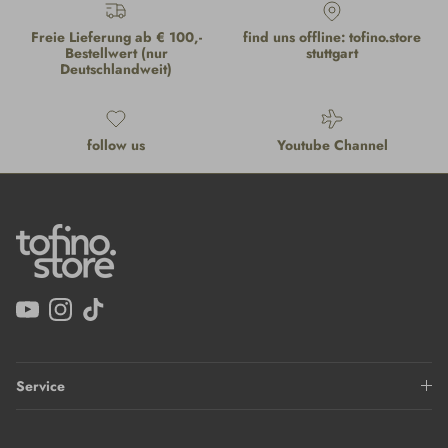
Freie Lieferung ab € 100,-
find uns offline: tofino.store
Bestellwert (nur
stuttgart
Deutschlandweit)
follow us
Youtube Channel
YouTube
Instagram
TikTok
Service