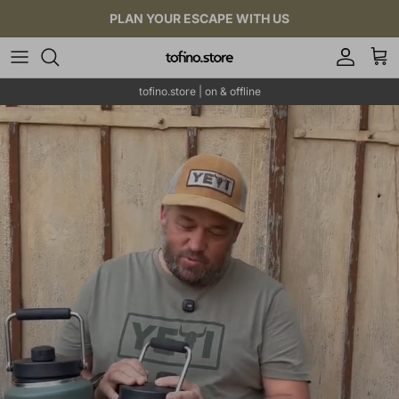
Direkt zum Inhalt
PLAN YOUR ESCAPE WITH US
Konto
Eink
tofino.store | on & offline