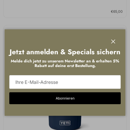
€65,00
Schließen
Jetzt anmelden & Specials sichern
Melde dich jetzt zu unserem Newsletter an & erhalten 5%
Rabatt auf deine erst Bestellung.
Abonnieren