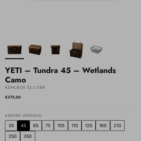
YETI – Tundra 45 – Wetlands
Camo
KÜHLBOX 32 LITER
€375,00
ANDERE GRÖSSEN:
35
45
65
75
105
110
125
160
210
250
350