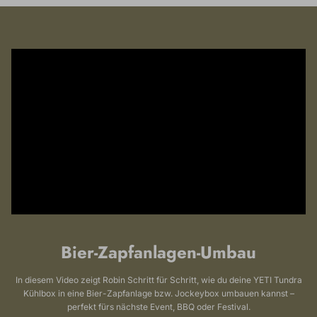
Bier-Zapfanlagen-Umbau
In diesem Video zeigt Robin Schritt für Schritt, wie du deine YETI Tundra
Kühlbox in eine Bier-Zapfanlage bzw. Jockeybox umbauen kannst –
perfekt fürs nächste Event, BBQ oder Festival.