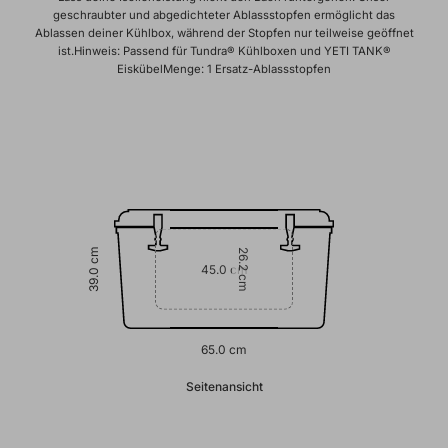
geschraubter und abgedichteter Ablassstopfen ermöglicht das
Ablassen deiner Kühlbox, während der Stopfen nur teilweise geöffnet
ist.Hinweis: Passend für Tundra® Kühlboxen und YETI TANK®
EiskübelMenge: 1 Ersatz-Ablassstopfen
39.0 cm
26.2 cm
45.0 cm
65.0 cm
Seitenansicht