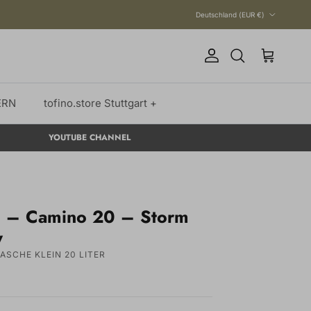
Land/Region
Deutschland (EUR €)
Konto
Suchen
Einkaufswagen
ERN
tofino.store Stuttgart +
YOUTUBE CHANNEL
I – Camino 20 – Storm
y
ASCHE KLEIN 20 LITER