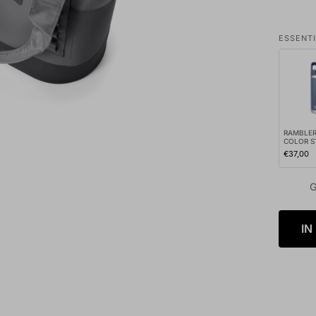
ESSENT
RAMBLER
COLOR 
BOTTLE 
€37,00
NAVY
G
IN