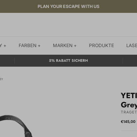
PLAN YOUR ESCAPE WITH US
Y +
FARBEN +
MARKEN +
PRODUKTE
LAS
5% RABATT SICHERN
EY
YET
Gre
TRAGET
€145,00