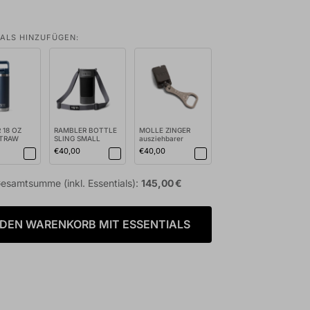
IALS HINZUFÜGEN:
 18 OZ
RAMBLER BOTTLE
MOLLE ZINGER
STRAW
SLING SMALL
ausziehbarer
Flasche
Tragetasche für
Flaschenöffner
€40,00
€40,00
Flas...
STAINL...
esamtsumme (inkl. Essentials):
145,00 €
 DEN WARENKORB MIT ESSENTIALS