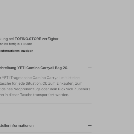
lung bei
TOFINO.STORE
verfügbar
nlich fertig in 1 Stunde
Informationen anzeigen
hreibung YETI Camino Carryall Bag 20:
e YETI Tragetasche Camino Carryall mit ist eine
tasche für jede Situation. Ob zum Einkaufen, zum
t deines Neoprenanzugs oder dein PickNick Zubehörs
ann in dieser Tasche transportiert werden.
tellerinformationen