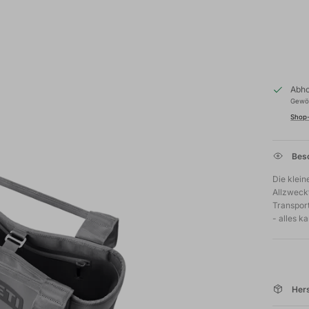
Abho
Gewöh
Shop-
Besc
Die klein
Allzweck
Transpor
- alles k
Hers