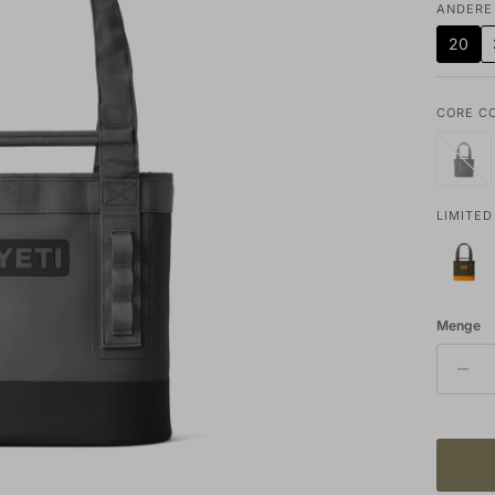
ANDERE
20
CORE C
LIMITED
Menge