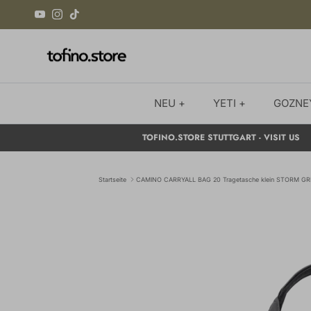
Direkt zum Inhalt
YouTube
Instagram
TikTok
NEU +
YETI +
GOZNE
TOFINO.STORE STUTTGART - VISIT US
Startseite
CAMINO CARRYALL BAG 20 Tragetasche klein STORM GR
Zu Produktinformationen springen