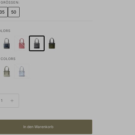
 GRÖSSEN:
35
50
OLORS
 COLORS
In den Warenkorb